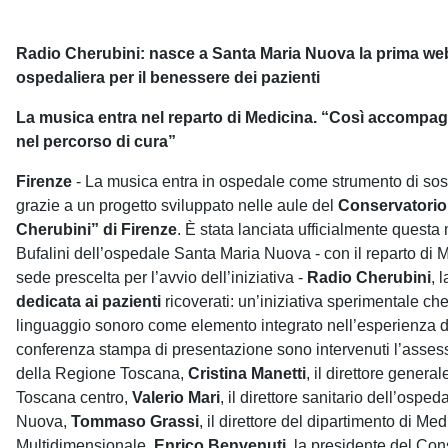
Radio Cherubini: nasce a Santa Maria Nuova la prima we
ospedaliera per il benessere dei pazienti
La musica entra nel reparto di Medicina. “Così accompag
nel percorso di cura”
Firenze
- La musica entra in ospedale come strumento di sos
grazie a un progetto sviluppato nelle aule del
Conservatorio
Cherubini”
di Firenze
. È stata lanciata ufficialmente questa 
Bufalini dell’ospedale Santa Maria Nuova - con il reparto di
sede prescelta per l’avvio dell’iniziativa -
Radio Cherubini
, 
dedicata ai pazienti
ricoverati: un’iniziativa sperimentale che
linguaggio sonoro come elemento integrato nell’esperienza d
conferenza stampa di presentazione sono intervenuti l’assess
della Regione Toscana,
Cristina Manetti
, il direttore general
Toscana centro,
Valerio Mari
, il direttore sanitario dell’ospe
Nuova,
Tommaso Grassi
, il direttore del dipartimento di Me
Multidimensionale,
Enrico Benvenuti
, la presidente del Con