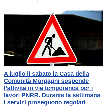
A luglio il sabato la Casa della
Comunità Morgagni sospende
l’attività in via temporanea per i
lavori PNRR. Durante la settimana
i servizi proseguono regolari