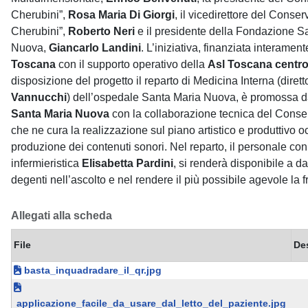
Cherubini”,
Rosa Maria Di Giorgi
, il vicedirettore del Conser
Cherubini”,
Roberto Neri
e il presidente della Fondazione S
Nuova,
Giancarlo Landini
. L’iniziativa, finanziata interamen
Toscana
con il supporto operativo della
Asl Toscana centr
disposizione del progetto il reparto di Medicina Interna (diret
Vannucchi
) dell’ospedale Santa Maria Nuova, è promossa d
Santa Maria Nuova
con la collaborazione tecnica del Conser
che ne cura la realizzazione sul piano artistico e produttivo 
produzione dei contenuti sonori. Nel reparto, il personale con
infermieristica
Elisabetta Pardini
, si renderà disponibile a d
degenti nell’ascolto e nel rendere il più possibile agevole la f
Allegati alla scheda
File
De
basta_inquadradare_il_qr.jpg
applicazione_facile_da_usare_dal_letto_del_paziente.jpg