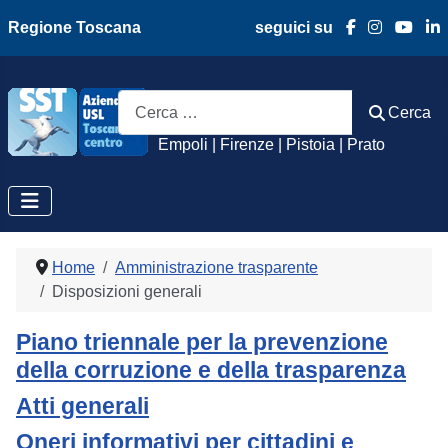
Regione Toscana
seguici su
Azienda Usl Toscan
Cerca
Cerca
Empoli | Firenze | Pistoia | Prato
Home
Amministrazione trasparente
Disposizioni generali
Piano triennale per la prevenzione
della corruzione e della trasparenza
Atti generali
Oneri informativi per cittadini e