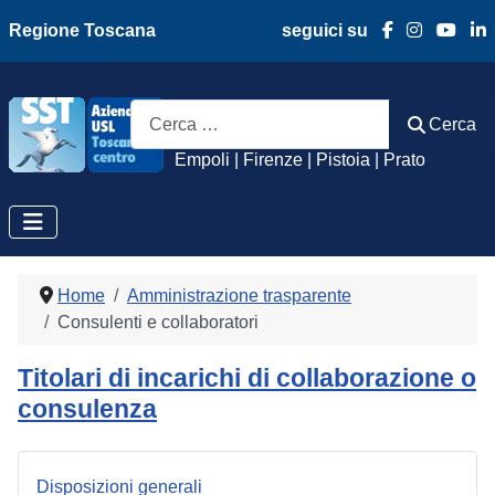
Regione Toscana
seguici su
Azienda Usl Toscan
Cerca
Cerca
Empoli | Firenze | Pistoia | Prato
Home
Amministrazione trasparente
Consulenti e collaboratori
Titolari di incarichi di collaborazione o
consulenza
Disposizioni generali