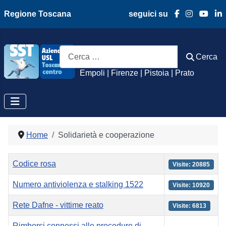
Regione Toscana
seguici su
Azienda Usl Toscan
Cerca
Cerca
Empoli | Firenze | Pistoia | Prato
Home
Solidarietà e cooperazione
Titolo
Visite
Codice rosa
Visite: 20885
Numero antiviolenza e stalking 1522
Visite: 10920
Rete Dafne - vittime reato
Visite: 6813
Rimborsi connessi alle procedure di