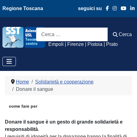
Regione Toscana
seguici su
Azienda Usl Toscan
Cerca
Cerca
Empoli | Firenze | Pistoia | Prato
Home
Solidarietà e cooperazione
Donare il sangue
come fare per
Donare il sangue è un gesto di grande solidarietà e
responsabilità
.
I requisiti di idoneità per la donazione hanno la finalità di