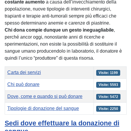
costante aumento
a causa dell’invecchiamento della
popolazione, nuove tipologie di interventi chirurgici,
trapianti e terapie anti-tumorali sempre più efficaci che
spesso determinano anemie e carenze di piastrine.
Chi dona compie dunque un gesto ineguagliabile
,
perché ancor oggi, nonostante anni di ricerche e
sperimentazioni, non esiste la possibilità di sostituire il
sangue umano producendolo in laboratorio, il donatore è
quindi l’unico “produttore” di questa risorsa.
Titolo
Visite
Carta dei servizi
Visite: 1199
Chi può donare
Visite: 5593
Dove, come e quando si può donare
Visite: 5472
Tipologie di donazione del sangue
Visite: 2250
Articoli
Sedi dove effettuare la donazione di