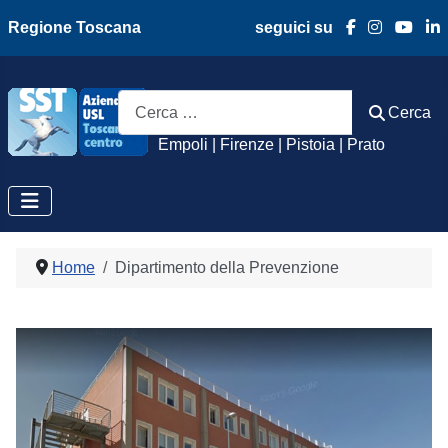
Regione Toscana
seguici su
Azienda Usl Toscan
Cerca
Cerca
Empoli | Firenze | Pistoia | Prato
Home
Dipartimento della Prevenzione