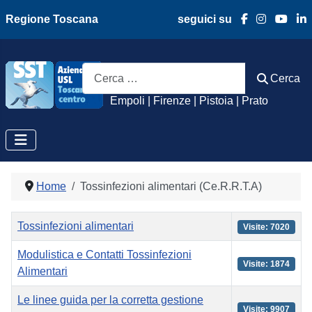
Regione Toscana
seguici su
Azienda Usl Toscan
Cerca
Cerca
Empoli | Firenze | Pistoia | Prato
Home
Tossinfezioni alimentari (Ce.R.R.T.A)
Titolo
Visite
Tossinfezioni alimentari
Visite: 7020
Modulistica e Contatti Tossinfezioni
Visite: 1874
Alimentari
Le linee guida per la corretta gestione
Visite: 9907