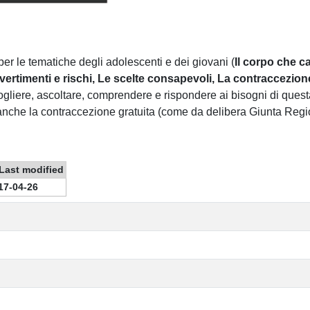
 per le tematiche degli adolescenti e dei giovani (
Il corpo che c
ivertimenti e rischi, Le scelte consapevoli, La contraccezio
cogliere, ascoltare, comprendere e rispondere ai bisogni di quest
i anche la contraccezione gratuita (come da delibera Giunta Re
Last modified
17-04-26