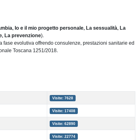
ambia, Io e il mio progetto personale, La sessualità, La
ne, La prevenzione
).
a fase evolutiva offrendo consulenze, prestazioni sanitarie ed
gionale Toscana 1251/2018.
Visite: 7628
Visite: 17408
Visite: 62890
Visite: 22774