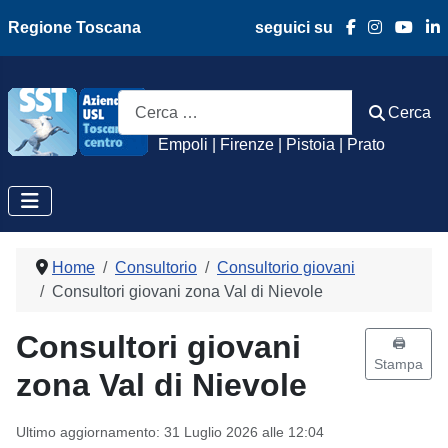
Regione Toscana
seguici su
Azienda Usl Toscan
Cerca
Cerca
Empoli | Firenze | Pistoia | Prato
Home
Consultorio
Consultorio giovani
Consultori giovani zona Val di Nievole
Consultori giovani
🖨️
Stampa
zona Val di Nievole
Ultimo aggiornamento: 31 Luglio 2026 alle 12:04