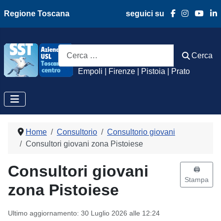
Regione Toscana
seguici su
Azienda Usl Toscan
Cerca
Cerca
Empoli | Firenze | Pistoia | Prato
Home
Consultorio
Consultorio giovani
Consultori giovani zona Pistoiese
Consultori giovani
🖨️
Stampa
zona Pistoiese
Ultimo aggiornamento: 30 Luglio 2026 alle 12:24