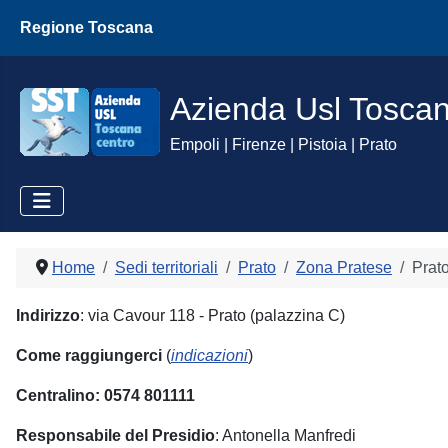
Regione Toscana
Azienda Usl Tosca
Empoli | Firenze | Pistoia | Prato
Home
Sedi territoriali
Prato
Zona Pratese
Prato
Indirizzo
: via Cavour 118 - Prato (palazzina C)
Come raggiungerci
(
indicazioni
)
Centralino: 0574 801111
Responsabile del Presidio
: Antonella Manfredi