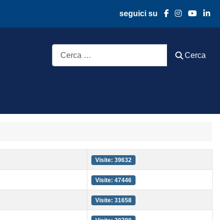
seguici su
Cerca
Cerca
Visite: 39632
Visite: 47446
Visite: 31658