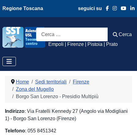
Regione Toscana
seguici su
Azienda Usl Toscan
Cerca
Cerca
Empoli | Firenze | Pistoia | Prato
Home
Sedi territoriali
Firenze
Zona del Mugello
Borgo San Lorenzo - Presidio Multipiù
Indirizzo
: Via Fratelli Kennedy 27 (Angolo via Modigliani
1) - Borgo San Lorenzo (Firenze)
Telefono
: 055 8451342