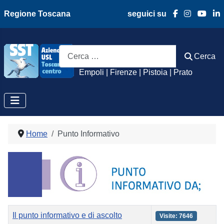
Regione Toscana
seguici su
Azienda Usl Toscan
Cerca
Cerca
Empoli | Firenze | Pistoia | Prato
Home
Punto Informativo
Titolo
Visite
Il punto informativo e di ascolto
Visite: 7646