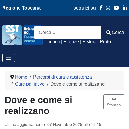
Regione Toscana
seguici su
Azienda Usl Toscan
Cerca
Cerca
Empoli | Firenze | Pistoia | Prato
Home
Percorsi di cura e assistenza
Cure palliative
Dove e come si realizzano
Dove e come si
🖨️
Stampa
realizzano
Ultimo aggiornamento: 07 Novembre 2025 alle 13:15