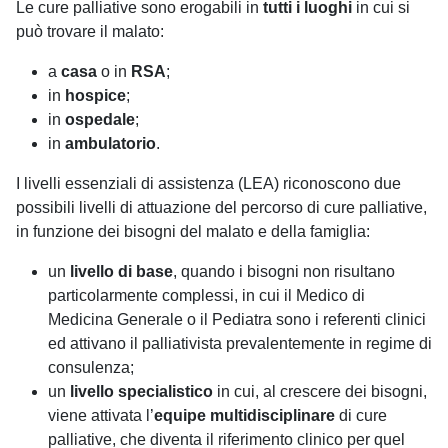
Le cure palliative sono erogabili in
tutti i luoghi
in cui si
può trovare il malato:
a
casa
o in
RSA
;
in
hospice
;
in
ospedale
;
in
ambulatorio
.
I livelli essenziali di assistenza (LEA) riconoscono due
possibili livelli di attuazione del percorso di cure palliative,
in funzione dei bisogni del malato e della famiglia:
un
livello di base
, quando i bisogni non risultano
particolarmente complessi, in cui il Medico di
Medicina Generale o il Pediatra sono i referenti clinici
ed attivano il palliativista prevalentemente in regime di
consulenza;
un
livello specialistico
in cui, al crescere dei bisogni,
viene attivata l’
equipe multidisciplinare
di cure
palliative, che diventa il riferimento clinico per quel