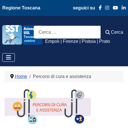
Regione Toscana
seguici su
Azienda Usl Toscan
Cerca
Cerca
Empoli | Firenze | Pistoia | Prato
Home
Percorsi di cura e assistenza