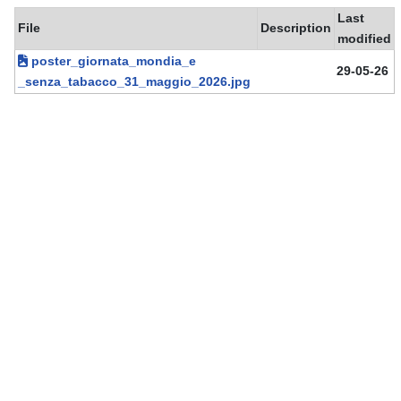
Last
File
Description
modified
poster_giornata_mondia_e
29-05-26
_senza_tabacco_31_maggio_2026.jpg