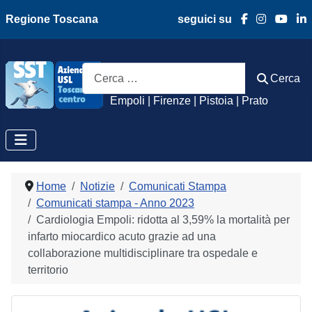
Regione Toscana
seguici su
Azienda Usl Toscan
Cerca
Cerca
Empoli | Firenze | Pistoia | Prato
Home
Notizie
Comunicati Stampa
Comunicati stampa - Anno 2023
Cardiologia Empoli: ridotta al 3,59% la mortalità per
infarto miocardico acuto grazie ad una
collaborazione multidisciplinare tra ospedale e
territorio