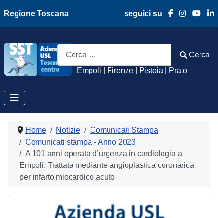
Regione Toscana
seguici su
Azienda Usl Toscan
Cerca
Cerca
Empoli | Firenze | Pistoia | Prato
Home
Notizie
Comunicati Stampa
Comunicati stampa - Anno 2023
A 101 anni operata d’urgenza in cardiologia a
Empoli. Trattata mediante angioplastica coronarica
per infarto miocardico acuto