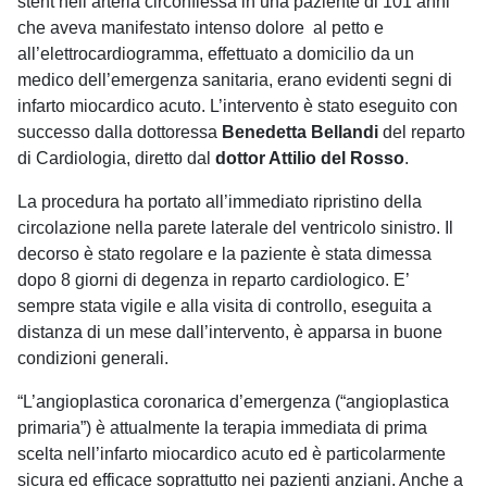
stent nell’arteria circonflessa in una paziente di 101 anni
che aveva manifestato intenso dolore al petto e
all’elettrocardiogramma, effettuato a domicilio da un
medico dell’emergenza sanitaria, erano evidenti segni di
infarto miocardico acuto. L’intervento è stato eseguito con
successo dalla dottoressa
Benedetta Bellandi
del reparto
di Cardiologia, diretto dal
dottor Attilio del Rosso
.
La procedura ha portato all’immediato ripristino della
circolazione nella parete laterale del ventricolo sinistro. Il
decorso è stato regolare e la paziente è stata dimessa
dopo 8 giorni di degenza in reparto cardiologico. E’
sempre stata vigile e alla visita di controllo, eseguita a
distanza di un mese dall’intervento, è apparsa in buone
condizioni generali.
“L’angioplastica coronarica d’emergenza (“angioplastica
primaria”) è attualmente la terapia immediata di prima
scelta nell’infarto miocardico acuto ed è particolarmente
sicura ed efficace soprattutto nei pazienti anziani. Anche a