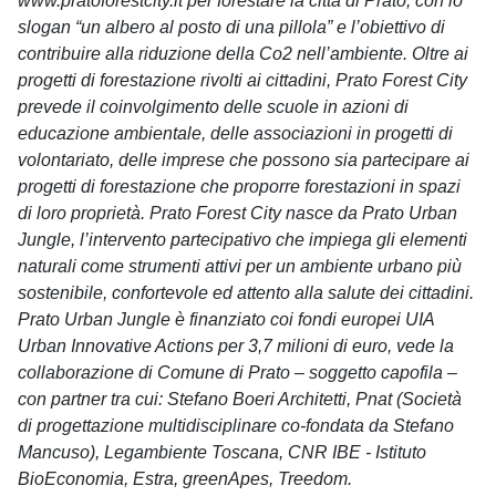
www.pratoforestcity.it per forestare la città di Prato, con lo
slogan “un albero al posto di una pillola” e l’obiettivo di
contribuire alla riduzione della Co2 nell’ambiente. Oltre ai
progetti di forestazione rivolti ai cittadini, Prato Forest City
prevede il coinvolgimento delle scuole in azioni di
educazione ambientale, delle associazioni in progetti di
volontariato, delle imprese che possono sia partecipare ai
progetti di forestazione che proporre forestazioni in spazi
di loro proprietà. Prato Forest City nasce da Prato Urban
Jungle, l’intervento partecipativo che impiega gli elementi
naturali come strumenti attivi per un ambiente urbano più
sostenibile, confortevole ed attento alla salute dei cittadini.
Prato Urban Jungle è finanziato coi fondi europei UIA
Urban Innovative Actions per 3,7 milioni di euro, vede la
collaborazione di Comune di Prato – soggetto capofila –
con partner tra cui: Stefano Boeri Architetti, Pnat (Società
di progettazione multidisciplinare co-fondata da Stefano
Mancuso), Legambiente Toscana, CNR IBE - Istituto
BioEconomia, Estra, greenApes, Treedom.