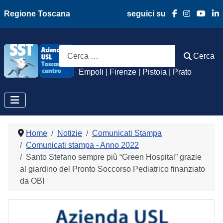
Regione Toscana
seguici su
Azienda Usl Toscan
Cerca
Cerca
Empoli | Firenze | Pistoia | Prato
Home
Notizie
Comunicati Stampa
Comunicati stampa - Anno 2022
Santo Stefano sempre più “Green Hospital” grazie
al giardino del Pronto Soccorso Pediatrico finanziato
da OBI