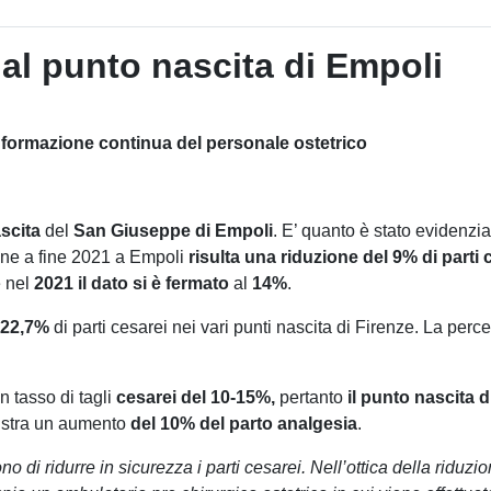
 al punto nascita di Empoli
 formazione continua del personale ostetrico
scita
del
San
Giuseppe di Empoli
. E’ quanto è stato evidenzia
one a fine 2021 a Empoli
risulta una riduzione del 9%
di parti
e nel
2021 il dato si è fermato
al
14%
.
22,7%
di parti cesarei nei vari punti nascita di Firenze. La perce
 tasso di tagli
cesarei del 10-15%,
pertanto
il punto nascita 
gistra un aumento
del 10% del parto analgesia
.
 di ridurre in sicurezza i parti cesarei. Nell’ottica della riduz