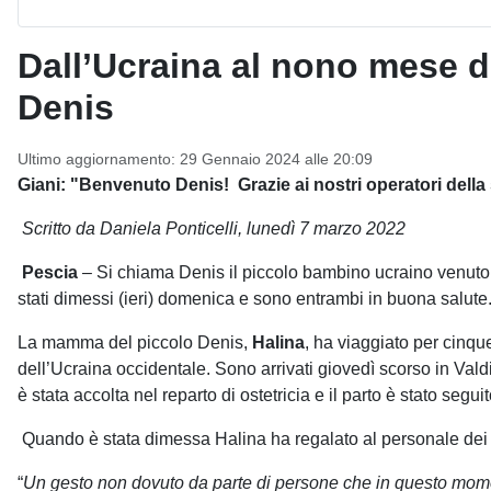
Dall’Ucraina al nono mese di
Denis
Ultimo aggiornamento: 29 Gennaio 2024 alle 20:09
Giani: "Benvenuto Denis! Grazie ai nostri operatori dell
Scritto da Daniela Ponticelli, lunedì
7 marzo 2022
Pescia
– Si chiama Denis il piccolo bambino ucraino venuto 
stati dimessi (
ieri
)
domenica
e sono entrambi in buona salute.
La mamma del piccolo Denis,
Halina
, ha viaggiato per cinque 
dell’Ucraina occidentale. Sono arrivati giovedì scorso in Vald
è stata accolta nel reparto di ostetricia e il parto è stato segui
Quando è stata dimessa Halina ha regalato al personale dei do
“
Un gesto non dovuto da parte di persone che in questo momen