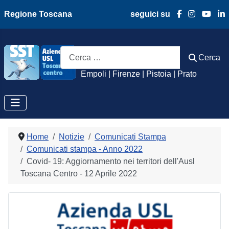
Regione Toscana
seguici su
Azienda Usl Toscan
Cerca
Cerca
Empoli | Firenze | Pistoia | Prato
Home
Notizie
Comunicati Stampa
Comunicati stampa - Anno 2022
Covid- 19: Aggiornamento nei territori dell'Ausl
Toscana Centro - 12 Aprile 2022