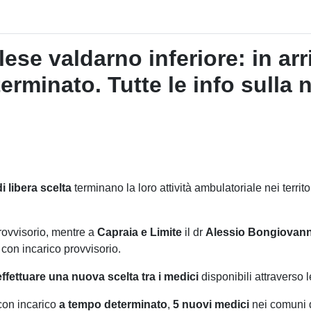
se valdarno inferiore: in arr
erminato. Tutte le info sulla 
i libera
scelta
terminano la loro attività ambulatoriale nei terri
rovvisorio, mentre a
Capraia e Limite
il dr
Alessio Bongiovann
a con incarico provvisorio.
ffettuare una nuova scelta
tra i medici
disponibili attraverso 
 con incarico
a tempo determinato
,
5 nuovi medici
nei comuni d