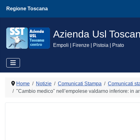
Regione Toscana
Azienda Usl Tosca
Empoli | Firenze | Pistoia | Prato
Home
Notizie
Comunicati Stampa
Comunicati st
"Cambio medico" nell’empolese valdarno inferiore: in arriv