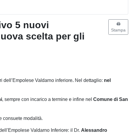
ivo 5 nuovi
🖨️
Stampa
nuova scelta per gli
tori dell’Empolese Valdarno inferiore
.
Nel dettaglio:
nel
i
, sempre con incarico a termine e infine nel
Comune di San
le consuete modalità.
ell’Empolese Valdarno Inferiore: il Dr.
Alessandro