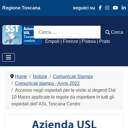
Regione Toscana
seguici su
Azienda Usl Toscan
Cerca
Cerca
Empoli | Firenze | Pistoia | Prato
Home
Notizie
Comunicati Stampa
Comunicati stampa - Anno 2022
Accesso negli ospedali per le visite ai degenti Dal
10 Marzo applicate le regole da rispettare in tutti gli
ospedali dell’ASL Toscana Centro