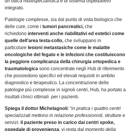
un’ottica multispecialistica e di sistema ospedaliero
integrato.
Patologie complesse, sia dal punto di vista biologico che
delle cure, come i
tumori pancreatici,
che
richiedono
interventi anche riabilitativi ed estetici come
quelle dell’area testa-collo,
che sviluppano in
particolare
lesioni metastasiche come le malattie
oncologiche del fegato e le infezioni che costituiscono
la peggiore complicanza della chirurgia ortopedica e
traumatologica
sono concentrate negli Hub di riferimento
che possiedono specifici ed elevati requisiti in ambito
diagnostico e terapeutico. La concentrazione delle
patologie più complesse in signoli centri, Hub, ha portato a
risultati clinici ottimali per i pazienti.
Spiega il dottor Michelagnoli
: “
in pratica i quattro centri
specializzati mettono in relazione professionisti,
strutture e
servizi:
il paziente preso in carico dai centri spoke,
ospedale di provenienza
, vi resta dal
momento della