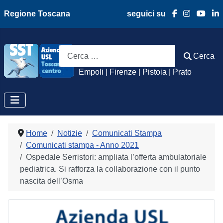
Regione Toscana
seguici su
Azienda Usl Toscan
Cerca
Cerca
Empoli | Firenze | Pistoia | Prato
Home
Notizie
Comunicati Stampa
Comunicati stampa - Anno 2021
Ospedale Serristori: ampliata l’offerta ambulatoriale
pediatrica. Si rafforza la collaborazione con il punto
nascita dell’Osma