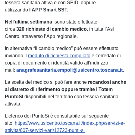
tessera sanitaria attiva o con SPID, oppure
utilizzando
l'APP Smart SST.
Nell’ultima settimana
sono state effettuate
circa
320
richieste di cambio medico
, in tutta l’Asl
Centro, attraverso l’App regionale.
In alternativa “il cambio medico” può essere effettuato
inviando il
modulo di richiesta compilato
e corredato di
copia di documento di identità valido all'indirizzo
mail:
anagrafesanitaria.empoli@uslcentro.toscana.it
.
La scelta del medico si può fare anche
recandosi anche
al distretto di riferimento oppure tramite i Totem
PuntoSI
disponibili nel territorio con tessera sanitaria
attivata.
L'elenco dei PuntoSi è consultabile sul seguente
sito:
https://www.uslcentro.toscana.it/index.php/servizi-e-
attivita/607-servizi-vari/12723-punti-si