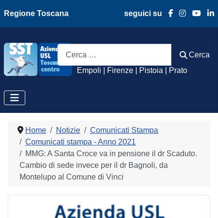
Regione Toscana
seguici su
Azienda Usl Toscan
Cerca
Cerca
Empoli | Firenze | Pistoia | Prato
Home
Notizie
Comunicati Stampa
Comunicati stampa - Anno 2021
MMG: A Santa Croce va in pensione il dr Scaduto.
Cambio di sede invece per il dr Bagnoli, da
Montelupo al Comune di Vinci