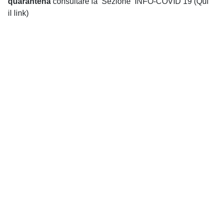
quarantena
consultare la Sezione
INFO-COVID 19 (Qui
il link)