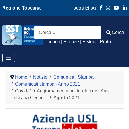
Regione Toscana
seguici su
Azienda Usl Toscan
Cerca
Cerca
Empoli | Firenze | Pistoia | Prato
Home
Notizie
Comunicati Stampa
Comunicati stampa - Anno 2021
Covid- 19: Aggiornamento nei territori dell'Ausl
Toscana Centro - 15 Agosto 2021