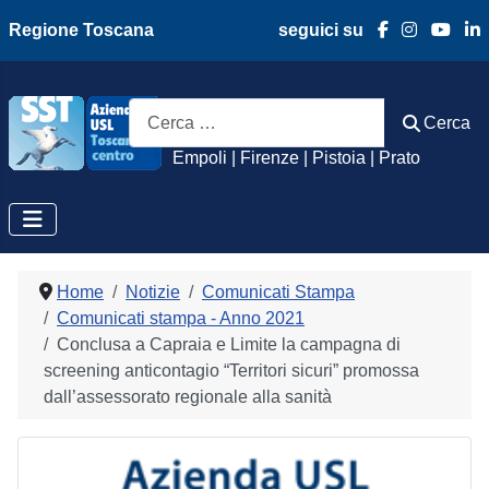
Regione Toscana
seguici su
Azienda Usl Toscan
Cerca
Cerca
Empoli | Firenze | Pistoia | Prato
Home
Notizie
Comunicati Stampa
Comunicati stampa - Anno 2021
Conclusa a Capraia e Limite la campagna di
screening anticontagio “Territori sicuri” promossa
dall’assessorato regionale alla sanità