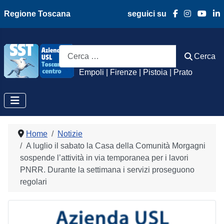
Regione Toscana
seguici su
Azienda Usl Toscan
Cerca
Cerca
Empoli | Firenze | Pistoia | Prato
Home
Notizie
A luglio il sabato la Casa della Comunità Morgagni
sospende l’attività in via temporanea per i lavori
PNRR. Durante la settimana i servizi proseguono
regolari