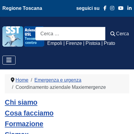
Regione Toscana
seguici su
Azienda Usl Toscan
Cerca
Cerca
Empoli | Firenze | Pistoia | Prato
Home
Emergenza e urgenza
Coordinamento aziendale Maxiemergenze
Chi siamo
Cosa facciamo
Formazione