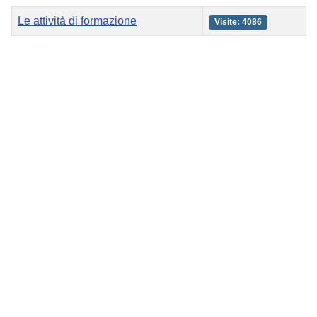
Titolo
Visite
Le attività di formazione
Visite: 4086
Articoli