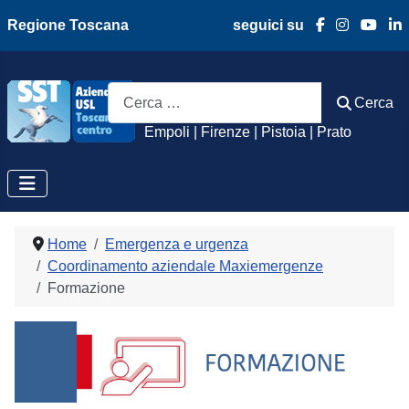
Regione Toscana
seguici su
Azienda Usl Toscan
Cerca
Cerca
Empoli | Firenze | Pistoia | Prato
Home
Emergenza e urgenza
Coordinamento aziendale Maxiemergenze
Formazione