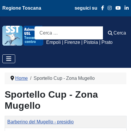
Regione Toscana
seguici su
Azienda Usl Toscan
Cerca
Cerca
Empoli | Firenze | Pistoia | Prato
Home
Sportello Cup - Zona Mugello
Sportello Cup - Zona
Mugello
Titolo
Barberino del Mugello - presidio