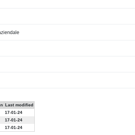
 aziendale
on
Last modified
17-01-24
17-01-24
17-01-24