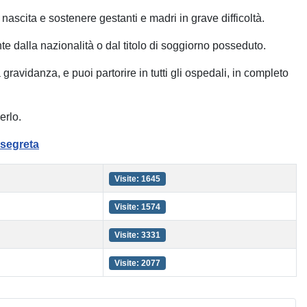
nascita e sostenere gestanti e madri in grave difficoltà.
e dalla nazionalità o dal titolo di soggiorno posseduto.
avidanza, e puoi partorire in tutti gli ospedali, in completo
erlo.
segreta
Visite: 1645
Visite: 1574
Visite: 3331
Visite: 2077