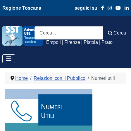
Regione Toscana
seguici su
Azienda Usl Toscan
Cerca
Cerca
Empoli | Firenze | Pistoia | Prato
Home
Relazioni con il Pubblico
Numeri utili