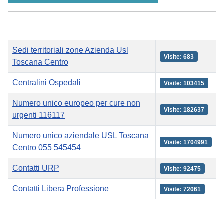
Titolo
Visite
Sedi territoriali zone Azienda Usl
Visite: 683
Toscana Centro
Centralini Ospedali
Visite: 103415
Numero unico europeo per cure non
Visite: 182637
urgenti 116117
Numero unico aziendale USL Toscana
Visite: 1704991
Centro 055 545454
Contatti URP
Visite: 92475
Contatti Libera Professione
Visite: 72061
Articoli