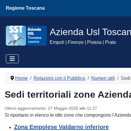
Regione Toscana
Azienda Usl Tosca
Empoli | Firenze | Pistoia | Prato
Home
Relazioni con il Pubblico
Numeri utili
Sedi
Sedi territoriali zone Azien
Ultimo aggiornamento: 27 Maggio 2026 alle 11:27
Si riportano in elenco le otto zone che compongono l'Azienda U
Zona Empolese Valdarno inferiore