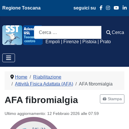
Regione Toscana
seguici su
Azienda Usl Toscan
Cerca
Cerca
Empoli | Firenze | Pistoia | Prato
Home
Riabilitazione
Attività Fisica Adattata (AFA)
AFA fibromialgia
AFA fibromialgia
🖨️ Stampa
Ultimo aggiornamento: 12 Febbraio 2026 alle 07:59