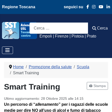
Regione Toscana
seguici su
Azienda Usl Toscan
Cerca
Cerca
Empoli | Firenze | Pistoia | Prato
Home
Promozione della salute
Scuola
Smart Training
Smart Training
🖨️ Stampa
Ultimo aggiornamento: 28 Ottobre 2025 alle 14:15
Un percorso di “
allenamento
” per i ragazzi delle scuole
medie per dire NO all’uso di alcol e fumo di tabacco