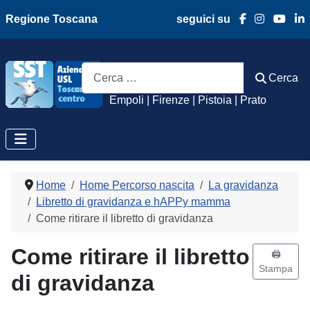
Regione Toscana
seguici su
Azienda Usl Toscan
Cerca
Cerca
Empoli | Firenze | Pistoia | Prato
Home
Home Percorso nascita
La gravidanza
Libretto di gravidanza e hAPPy mamma
Come ritirare il libretto di gravidanza
Come ritirare il libretto
🖨️
Stampa
di gravidanza