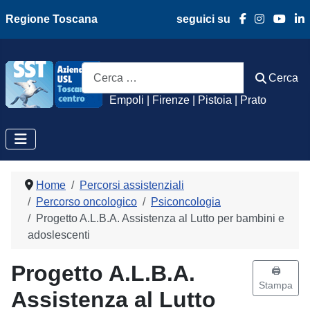
Regione Toscana
seguici su
Azienda Usl Toscan
Cerca
Cerca
Empoli | Firenze | Pistoia | Prato
Home
Percorsi assistenziali
Percorso oncologico
Psiconcologia
Progetto A.L.B.A. Assistenza al Lutto per bambini e
adoslescenti
Progetto A.L.B.A.
🖨️
Stampa
Assistenza al Lutto