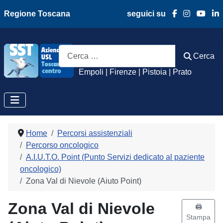
Regione Toscana
seguici su
Azienda Usl Toscan
Cerca
Cerca
Empoli | Firenze | Pistoia | Prato
Home
Percorsi assistenziali
Percorso oncologico
A.I.U.T.O. Point (Punto Servizi dedicato al paziente
oncologico)
Zona Val di Nievole (Aiuto Point)
Zona Val di Nievole
🖨️
Stampa