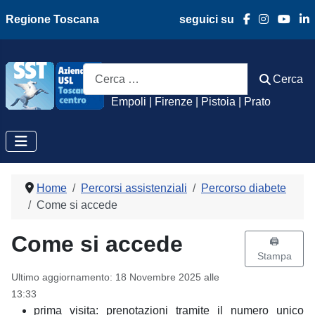
Regione Toscana
seguici su
Azienda Usl Toscan
Cerca
Cerca
Empoli | Firenze | Pistoia | Prato
Home
Percorsi assistenziali
Percorso diabete
Come si accede
Come si accede
🖨️
Stampa
Ultimo aggiornamento: 18 Novembre 2025 alle
13:33
prima visita: prenotazioni tramite il numero unico