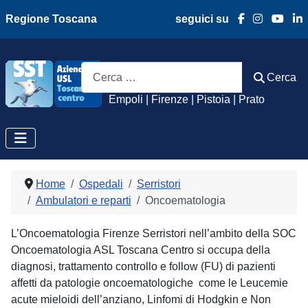
Regione Toscana
seguici su
Azienda Usl Toscan
Cerca
Cerca
Empoli | Firenze | Pistoia | Prato
Home
Ospedali
Serristori
Ambulatori e reparti
Oncoematologia
L’Oncoematologia Firenze Serristori nell’ambito della SOC
Oncoematologia ASL Toscana Centro si occupa della
diagnosi, trattamento controllo e follow (FU) di pazienti
affetti da patologie oncoematologiche come le Leucemie
acute mieloidi dell’anziano, Linfomi di Hodgkin e Non