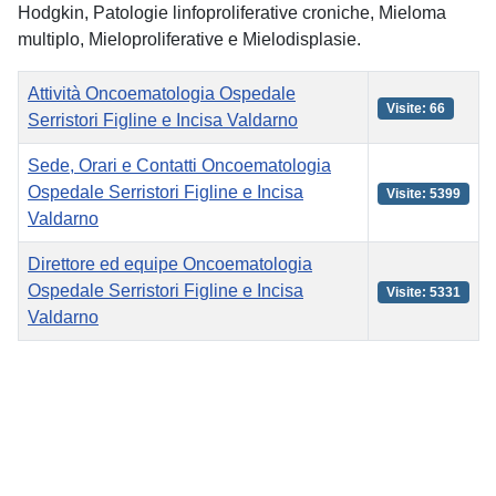
Hodgkin, Patologie linfoproliferative croniche, Mieloma
multiplo, Mieloproliferative e Mielodisplasie.
Titolo
Visite
Attività Oncoematologia Ospedale
Visite: 66
Serristori Figline e Incisa Valdarno
Sede, Orari e Contatti Oncoematologia
Ospedale Serristori Figline e Incisa
Visite: 5399
Valdarno
Direttore ed equipe Oncoematologia
Ospedale Serristori Figline e Incisa
Visite: 5331
Valdarno
Articoli