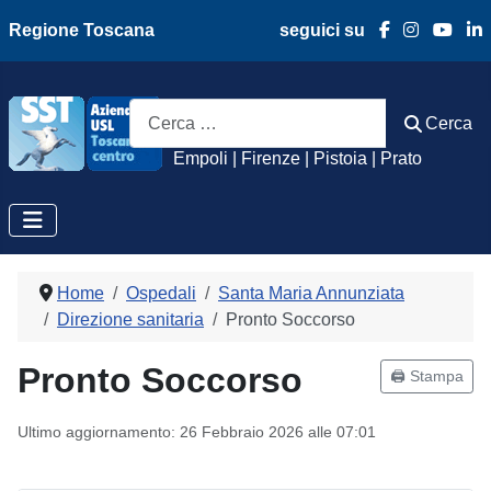
Regione Toscana
seguici su
Azienda Usl Toscan
Cerca
Cerca
Empoli | Firenze | Pistoia | Prato
Home
Ospedali
Santa Maria Annunziata
Direzione sanitaria
Pronto Soccorso
Pronto Soccorso
🖨️ Stampa
Ultimo aggiornamento: 26 Febbraio 2026 alle 07:01