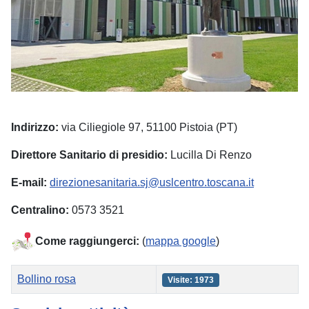
Indirizzo:
via Ciliegiole 97, 51100 Pistoia (PT)
Direttore Sanitario di presidio:
Lucilla Di Renzo
E-mail:
direzionesanitaria.sj@uslcentro.toscana.it
Centralino:
0573 3521
Come raggiungerci:
(
mappa google
)
Titolo
Visite
Bollino rosa
Visite: 1973
Articoli