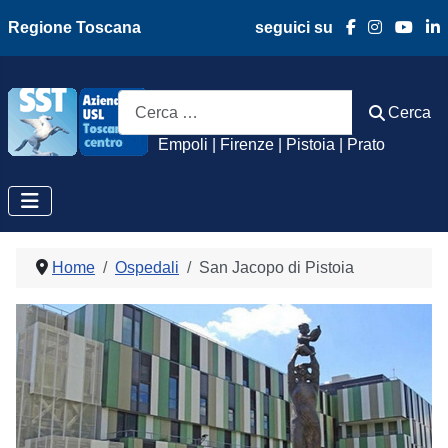
Regione Toscana
seguici su
Azienda Usl Toscan
Cerca
Cerca
Empoli | Firenze | Pistoia | Prato
Home
Ospedali
San Jacopo di Pistoia