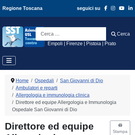
Regione Toscana
seguici su
Azienda Usl Toscan
Cerca
Cerca
Empoli | Firenze | Pistoia | Prato
Home
Ospedali
San Giovanni di Dio
Ambulatori e reparti
Allergologia e immunologia clinica
Direttore ed equipe Allergologia e Immunologia
Ospedale San Giovanni di Dio
Direttore ed equipe
🖨️
Stampa