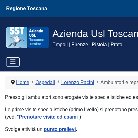
Regione Toscana
Azienda Usl Tosca
Empoli | Firenze | Pistoia | Prato
Home
Ospedali
Lorenzo Pacini
Ambulatori e repa
Presso gli ambulatori sono erogate visite specialistiche ed es
Le prime visite specialistiche (primo livello) si prenotano pre
(vedi "
Prenotare visite ed esami
")
Svolge attività un
punto prelievi
.